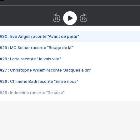
#30 : Eve Angeli raconte "Avant de partir"
#29 : MC Solaar raconte "Bouge de là"
28 : Lorie raconte "Je vais vite"
#27 : Christophe Willem raconte "Jacques a dit"
#26 : Chimène Badi raconte "Entre nous"
#25 : Indochine raconte "3e sexe"
#24 : Zaho raconte "C'est chelou"
#23 : Patrick Bruel raconte "Au café des délices"
#22 : Kyo raconte "Le chemin"
#21 : Nolwenn Leroy raconte "Cassé"