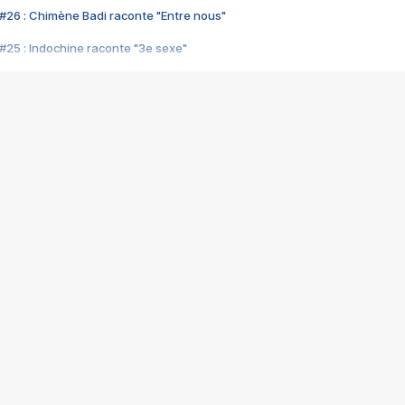
#26 : Chimène Badi raconte "Entre nous"
#25 : Indochine raconte "3e sexe"
#24 : Zaho raconte "C'est chelou"
#23 : Patrick Bruel raconte "Au café des délices"
#22 : Kyo raconte "Le chemin"
#21 : Nolwenn Leroy raconte "Cassé"
#20 : Patrick Hernandez raconte "Born to be alive"
#19 : Lorie raconte "Près de moi"
#18 : Michael Jones raconte "A nos actes manqués" (avec Jean-Jacque
#17 : Khaled raconte "Aïcha"
#16 : Corneille raconte "Parce qu'on vient de loin"
#15 : Indochine raconte "L'aventurier"