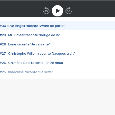
#30 : Eve Angeli raconte "Avant de partir"
#29 : MC Solaar raconte "Bouge de là"
28 : Lorie raconte "Je vais vite"
#27 : Christophe Willem raconte "Jacques a dit"
#26 : Chimène Badi raconte "Entre nous"
#25 : Indochine raconte "3e sexe"
#24 : Zaho raconte "C'est chelou"
#23 : Patrick Bruel raconte "Au café des délices"
#22 : Kyo raconte "Le chemin"
#21 : Nolwenn Leroy raconte "Cassé"