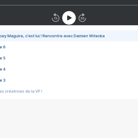
bey Maguire, c'est lui ! Rencontre avec Damien Witecka
e 6
e 5
e 4
e 3
s créatrices de la VF !
e 2
e 1
e Mektoub My Love arrive enfin ! Rencontre avec Shaïn Boumedine et Sal
i : après Toni en famille