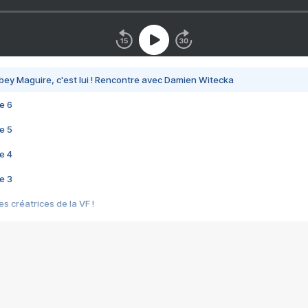
bey Maguire, c'est lui ! Rencontre avec Damien Witecka
e 6
e 5
e 4
e 3
s créatrices de la VF !
e 2
e 1
e Mektoub My Love arrive enfin ! Rencontre avec Shaïn Boumedine et Sal
i : après Toni en famille