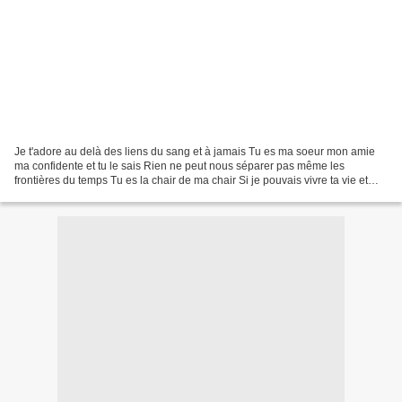
Je t'adore au delà des liens du sang et à jamais Tu es ma soeur mon amie
ma confidente et tu le sais Rien ne peut nous séparer pas même les
frontières du temps Tu es la chair de ma chair Si je pouvais vivre ta vie et
tout recommencer Si je pouvais vivre...