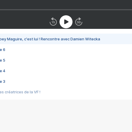
bey Maguire, c'est lui ! Rencontre avec Damien Witecka
e 6
e 5
e 4
e 3
s créatrices de la VF !
e 2
e 1
e Mektoub My Love arrive enfin ! Rencontre avec Shaïn Boumedine et Sal