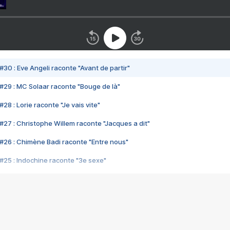
#30 : Eve Angeli raconte "Avant de partir"
#29 : MC Solaar raconte "Bouge de là"
28 : Lorie raconte "Je vais vite"
#27 : Christophe Willem raconte "Jacques a dit"
#26 : Chimène Badi raconte "Entre nous"
#25 : Indochine raconte "3e sexe"
#24 : Zaho raconte "C'est chelou"
#23 : Patrick Bruel raconte "Au café des délices"
#22 : Kyo raconte "Le chemin"