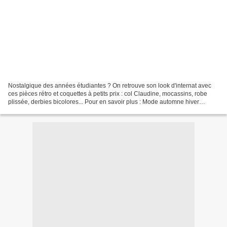
Nostalgique des années étudiantes ? On retrouve son look d'internat avec
ces pièces rétro et coquettes à petits prix : col Claudine, mocassins, robe
plissée, derbies bicolores... Pour en savoir plus : Mode automne hiver
2011/2012 le rétro à petits prix...