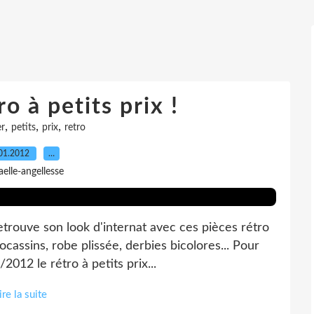
o à petits prix !
,
,
,
er
petits
prix
retro
01.2012
…
aelle-angellesse
trouve son look d'internat avec ces pièces rétro
ocassins, robe plissée, derbies bicolores... Pour
012 le rétro à petits prix...
ire la suite