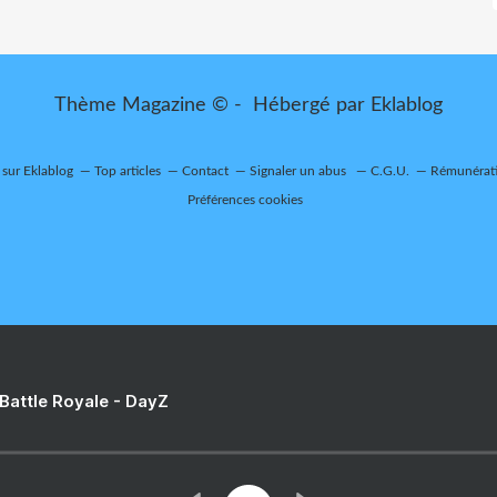
Thème Magazine © - Hébergé par
Eklablog
 sur Eklablog
Top articles
Contact
Signaler un abus
C.G.U.
Rémunérati
Préférences cookies
 Battle Royale - DayZ