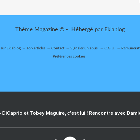
Thème Magazine © - Hébergé par
Eklablog
 sur Eklablog
Top articles
Contact
Signaler un abus
C.G.U.
Rémunérati
Préférences cookies
 DiCaprio et Tobey Maguire, c'est lui ! Rencontre avec Dam