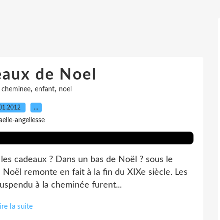
eaux de Noel
,
,
,
cheminee
enfant
noel
01.2012
…
aelle-angellesse
r les cadeaux ? Dans un bas de Noël ? sous le
 Noël remonte en fait à la fin du XIXe siècle. Les
uspendu à la cheminée furent...
ire la suite