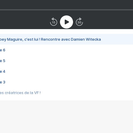
bey Maguire, c'est lui ! Rencontre avec Damien Witecka
e 6
e 5
e 4
e 3
s créatrices de la VF !
e 2
e 1
e Mektoub My Love arrive enfin ! Rencontre avec Shaïn Boumedine et Sal