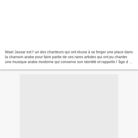
Wael Jassar est l' un des chanteurs qui ont réussi à se forger une place dans
la chanson arabe pour faire partie de ces rares artistes qui ont pu chanter
une musique arabe moderne qui conserve son identité et rappelle l 'âge d 'or
de la musique arabe....