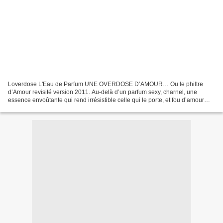
Loverdose L'Eau de Parfum UNE OVERDOSE D’AMOUR… Ou le philtre
d’Amour revisité version 2011. Au-delà d’un parfum sexy, charnel, une
essence envoûtante qui rend irrésistible celle qui le porte, et fou d’amour
celui qui s’approche… Un nouveau féminin subversif,...