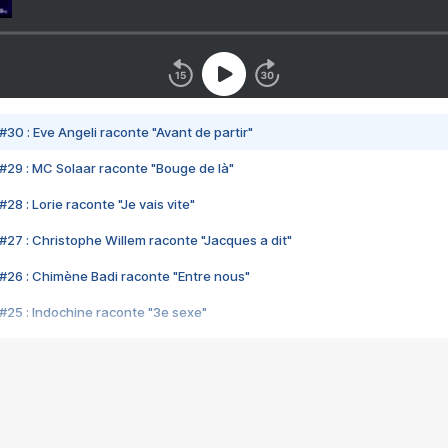
#30 : Eve Angeli raconte "Avant de partir"
#29 : MC Solaar raconte "Bouge de là"
28 : Lorie raconte "Je vais vite"
#27 : Christophe Willem raconte "Jacques a dit"
#26 : Chimène Badi raconte "Entre nous"
#25 : Indochine raconte "3e sexe"
#24 : Zaho raconte "C'est chelou"
#23 : Patrick Bruel raconte "Au café des délices"
#22 : Kyo raconte "Le chemin"