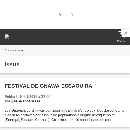
Publicité
MENU
Accueil
» issus
issus
FESTIVAL DE GNAWA-ESSAOUIRA
Publié le 10/01/2012 à 22:00
Par
gaelle-angellesse
Les Gnaouas ou Gnawas sont pour une partie d'entre eux, des descendants
d'anciens esclaves noirs issus de populations d'origine d'Afrique noire
(Sénégal, Soudan, Ghana...). Ce terme identifie spécifiquement ces
populations au Maroc, et de là, leur nom...