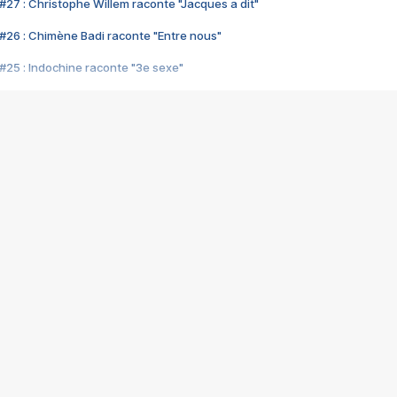
#27 : Christophe Willem raconte "Jacques a dit"
#26 : Chimène Badi raconte "Entre nous"
#25 : Indochine raconte "3e sexe"
#24 : Zaho raconte "C'est chelou"
#23 : Patrick Bruel raconte "Au café des délices"
#22 : Kyo raconte "Le chemin"
#21 : Nolwenn Leroy raconte "Cassé"
#20 : Patrick Hernandez raconte "Born to be alive"
#19 : Lorie raconte "Près de moi"
#18 : Michael Jones raconte "A nos actes manqués" (avec Jean-Jacque
#17 : Khaled raconte "Aïcha"
#16 : Corneille raconte "Parce qu'on vient de loin"
#15 : Indochine raconte "L'aventurier"