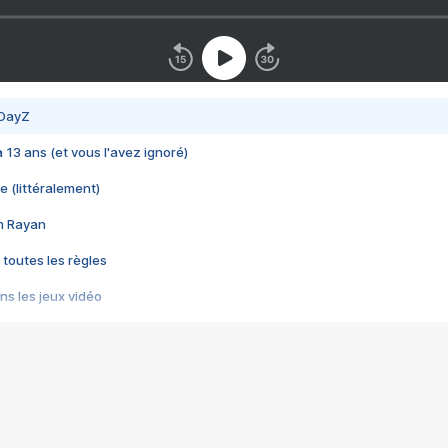
 DayZ
 a 13 ans (et vous l'avez ignoré)
e (littéralement)
im Rayan
 toutes les règles
s les jeux vidéo
us choquant de Rockstar ? - Le scandale BULLY
e plus moche de Steam
du RÊVE tourne au CAUCHEMAR
pendant 8 heures