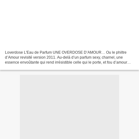
Loverdose L'Eau de Parfum UNE OVERDOSE D’AMOUR… Ou le philtre
d’Amour revisité version 2011. Au-delà d’un parfum sexy, charnel, une
essence envoûtante qui rend irrésistible celle qui le porte, et fou d’amour
celui qui s’approche… Un nouveau féminin subversif,...