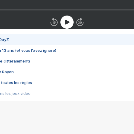
 DayZ
 a 13 ans (et vous l'avez ignoré)
e (littéralement)
im Rayan
 toutes les règles
s les jeux vidéo
us choquant de Rockstar ? - Le scandale BULLY
e plus moche de Steam
du RÊVE tourne au CAUCHEMAR