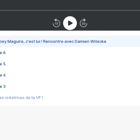
bey Maguire, c'est lui ! Rencontre avec Damien Witecka
e 6
e 5
e 4
e 3
s créatrices de la VF !
e 2
e 1
e Mektoub My Love arrive enfin ! Rencontre avec Shaïn Boumedine et Sal