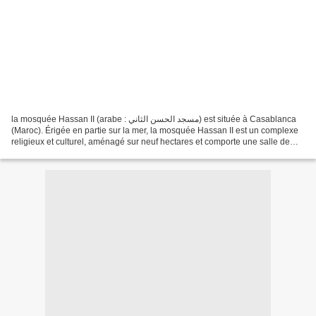
la mosquée Hassan II (arabe : مسجد الحسن الثاني) est située à Casablanca
(Maroc). Érigée en partie sur la mer, la mosquée Hassan II est un complexe
religieux et culturel, aménagé sur neuf hectares et comporte une salle de
prières, une salle d'ablutions,...