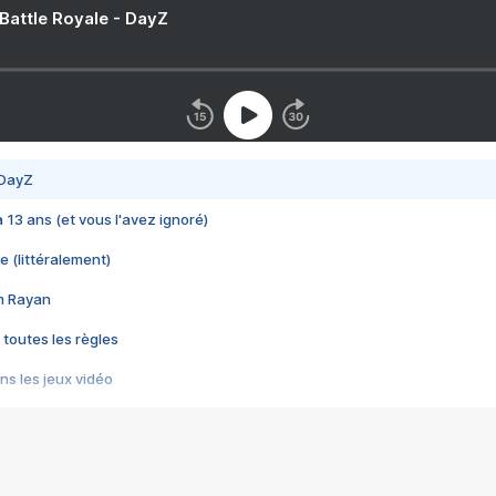
 Battle Royale - DayZ
 DayZ
 a 13 ans (et vous l'avez ignoré)
e (littéralement)
im Rayan
 toutes les règles
s les jeux vidéo
us choquant de Rockstar ? - Le scandale BULLY
e plus moche de Steam